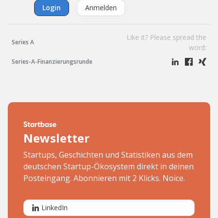
Login
Anmelden
Like it? Please spread the
Series A
word:
Series-A-Finanzierungsrunde
Newsletter
Startups, Geschichten und Statistiken aus dem
deutschen Startup-Ökosystem direkt in deinen
Posteingang. Abonnieren mit 2 Klicks. Noice.
LinkedIn