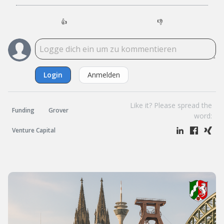
👍
👎
Login
Anmelden
Like it? Please spread the
Funding
Grover
word:
Venture Capital