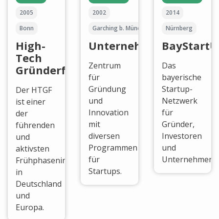
2005
2002
2014
Bonn
Garching b. München
Nürnberg
High-
UnternehmerTUM
BayStartU
Tech
Zentrum
Das
Gründerfonds
für
bayerische
Gründung
Startup-
Der HTGF
und
Netzwerk
ist einer
Innovation
für
der
mit
Gründer,
führenden
diversen
Investoren
und
Programmen
und
aktivsten
für
Unternehmen.
Frühphaseninvestoren
Startups.
in
Deutschland
und
Europa.