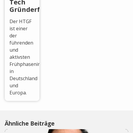
Tech
Gründerfonds
Der HTGF
ist einer
der
führenden
und
aktivsten
Frühphaseninvestoren
in
Deutschland
und
Europa.
Ähnliche Beiträge