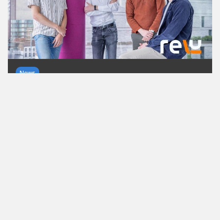
News
Startupnews zum Wochenende
KW 32/26
Millionen für KI und DeepTech, neue Übernahmen
und eine Drohne, die zum Lebensretter wird: Das
sind die Startupnews zum Wochenende.