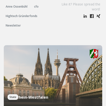
Like it? Please spread the
Anne Ossenbühl
cfo
word:
Hightech Gründerfonds
Newsletter
Nordrhein-Westfalen
State