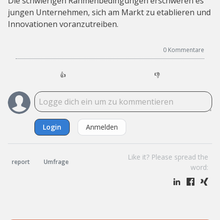
Die schwierigen Rahmenbedingungen erschweren es
jungen Unternehmen, sich am Markt zu etablieren und
Innovationen voranzutreiben.
0
Kommentare
👍
👎
Login
Anmelden
Like it? Please spread the
report
Umfrage
word: