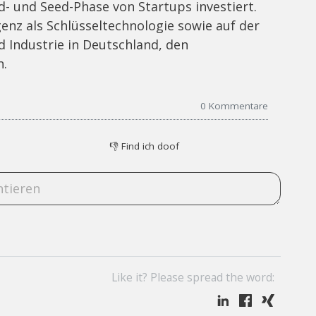
ed- und Seed-Phase von Startups investiert.
igenz als Schlüsseltechnologie sowie auf der
Industrie in Deutschland, den
n.
0
Kommentare
👎
Find ich doof
Like it? Please spread the word: