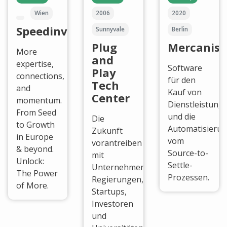
Wien
2006
2020
Speedinvest
Sunnyvale
Berlin
Plug
Mercanis
More
and
expertise,
Software
Play
connections,
für den
Tech
and
Kauf von
Center
momentum.
Dienstleistung
From Seed
und die
Die
to Growth
Automatisieru
Zukunft
in Europe
vom
vorantreiben
& beyond.
Source-to-
mit
Unlock:
Settle-
Unternehmen,
The Power
Prozessen.
Regierungen,
of More.
Startups,
Investoren
und