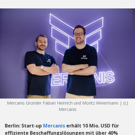
Mercanis Gründer Fabian Heinrich und Moritz Weiermann | (c)
Mercanis
Berlin: Start-up
Mercanis
erhält 10 Mio. USD für
effiziente Beschaffungslösungen mit über 40%