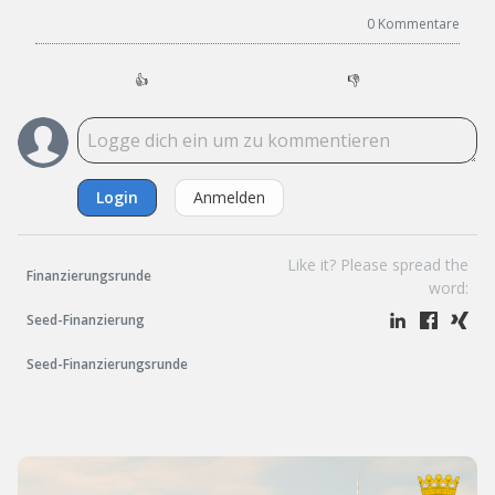
0
Kommentare
👍
👎
Login
Anmelden
Like it? Please spread the
Finanzierungsrunde
word:
Seed-Finanzierung
Seed-Finanzierungsrunde