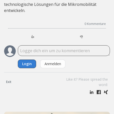
technologische Lösungen für die Mikromobilität
entwickeln.
0
Kommentare
👍
👎
Login
Anmelden
Like it? Please spread the
Exit
word: