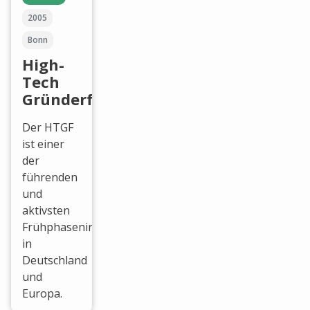
2005
Bonn
High-
Tech
Gründerfonds
Der HTGF
ist einer
der
führenden
und
aktivsten
Frühphaseninvestoren
in
Deutschland
und
Europa.