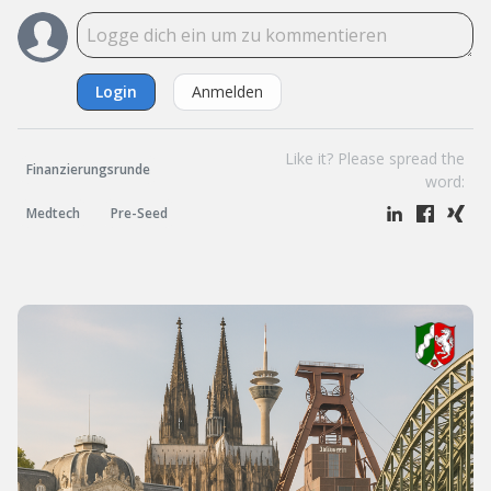
Login
Anmelden
Like it? Please spread the
Finanzierungsrunde
word:
Medtech
Pre-Seed