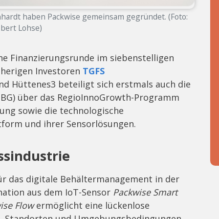
hardt haben Packwise gemeinsam gegründet. (Foto:
bert Lohse)
ne Finanzierungsrunde im siebenstelligen
sherigen Investoren
TGFS
d Hüttenes3 beteiligt sich erstmals auch die
 (SBG) über das RegioInnoGrowth-Programm
ierung sowie die technologische
tform und ihrer Sensorlösungen.
ssindustrie
für das digitale Behältermanagement in der
ination aus dem IoT-Sensor
Packwise Smart
ise Flow
ermöglicht eine lückenlose
en, Standorten und Umgebungsbedingungen