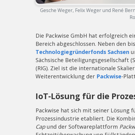
Gesche Weger, Felix Weger und René Bern
Ro
Die Packwise GmbH hat erfolgreich ei
Bereich abgeschlossen. Neben den bi
Technologiegründerfonds Sachsen
un
Sächsische Beteiligungsgesellschaft
(RIG). Ziel ist die internationale Skal
Weiterentwicklung der
Packwise
-Plat
IoT-Lösung für die Proze
Packwise hat sich mit seiner Lösung 
Prozessindustrie etabliert. Die Komb
Cap
und der Softwareplattform
Packw
Echtzeitüberwachung von Füllständ