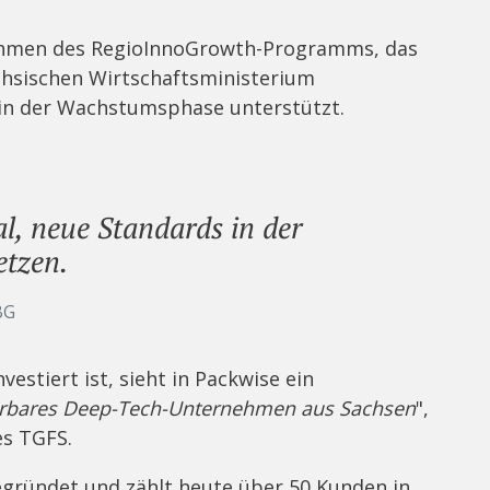
Rahmen des RegioInnoGrowth-Programms, das
chsischen Wirtschaftsministerium
in der Wachstumsphase unterstützt.
l, neue Standards in der
etzen.
BG
vestiert ist, sieht in Packwise ein
lierbares Deep-Tech-Unternehmen aus Sachsen
",
es TGFS.
gründet und zählt heute über 50 Kunden in