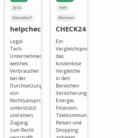
2016
1999
Düsseldorf
München
helpcheck
CHECK24
Legal
Ein
Tech-
Vergleichsportal
Unternehmen,
das
welches
kostenlose
Verbraucher
Vergleiche
bei der
in den
Durchsetzung
Bereichen
von
Versicherungen,
Rechtsansprüchen
Energie,
unterstützt
Finanzen,
und einen
Telekommunikation,
Zugang
Reisen und
zum Recht
Shopping
verschafft.
anbietet.