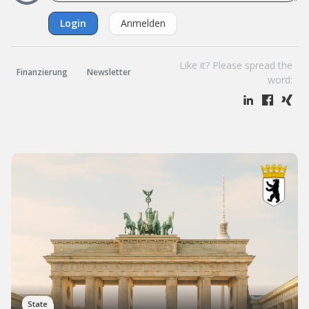
Login
Anmelden
Like it? Please spread the
Finanzierung
Newsletter
word:
Berlin
State