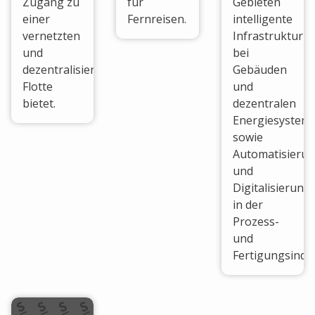
Zugang zu
für
Gebieten
einer
Fernreisen.
intelligente
vernetzten
Infrastruktur
und
bei
dezentralisierten
Gebäuden
Flotte
und
bietet.
dezentralen
Energiesystem
sowie
Automatisieru
und
Digitalisierung
in der
Prozess-
und
Fertigungsindus