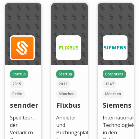
Startup
Startup
Corporate
2015
2012
1847
Berlin
München
München
sennder
Flixbus
Siemens
Spediteur,
Anbieter
Internationaler
der
und
Technologieko
Verladern
Buchungsplattform
in den