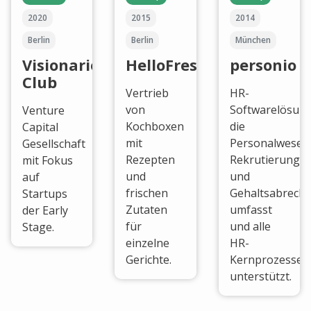
2020
2015
2014
Berlin
Berlin
München
Visionaries
HelloFresh
personio
Club
Vertrieb
HR-
von
Softwarelösung
Venture
Kochboxen
die
Capital
mit
Personalwesen
Gesellschaft
Rezepten
Rekrutierung
mit Fokus
und
und
auf
frischen
Gehaltsabrech
Startups
Zutaten
umfasst
der Early
für
und alle
Stage.
einzelne
HR-
Gerichte.
Kernprozesse
unterstützt.