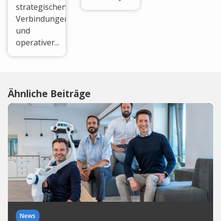
strategischen
Verbindungen
und
operativer...
Ähnliche Beiträge
News