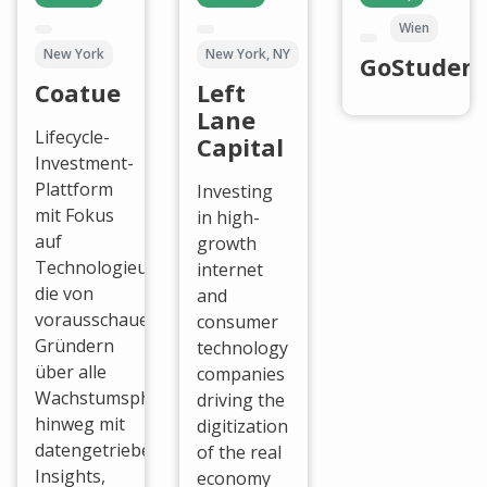
Wien
New York
New York, NY
GoStuden
Coatue
Left
Lane
Lifecycle-
Capital
Investment-
Plattform
Investing
mit Fokus
in high-
auf
growth
Technologieunternehmen,
internet
die von
and
vorausschauenden
consumer
Gründern
technology
über alle
companies
Wachstumsphasen
driving the
hinweg mit
digitization
datengetriebenen
of the real
Insights,
economy