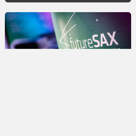
News
Das sind die Gewinner des
Sächsischen Gründerpreises
Verteilt haben die Veranstalter unter anderem den
Sächsischen Gründerpreis und den FutureSAX-
Publikumspreis. Insgesamt 110.000 Euro gab es zu
gewinnen.