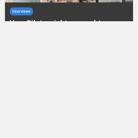
Interviews
Vom Pilotprojekt zum echten
Mehrwert: Erfahrungen aus acht
Jahren Venture Clienting bei
MAHLE
Wie Venture Clienting mit PoCs, Standards und KI
messbare Innovation schafft: Drei Learnings von
Dr. Selina Lehmann von MAHLE.