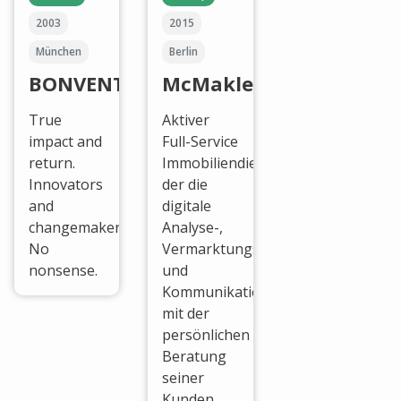
2003
2015
München
Berlin
BONVENTURE
McMakler
True
Aktiver
impact and
Full-Service
return.
Immobiliendienstleister,
Innovators
der die
and
digitale
changemakers.
Analyse-,
No
Vermarktungs-
nonsense.
und
Kommunikationstechnologien
mit der
persönlichen
Beratung
seiner
Kunden