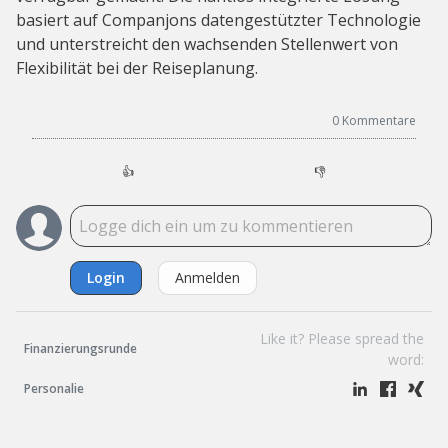
basiert auf Companjons datengestützter Technologie
und unterstreicht den wachsenden Stellenwert von
Flexibilität bei der Reiseplanung.
0
Kommentare
👍
👎
Login
Anmelden
Like it? Please spread the
Finanzierungsrunde
word:
Personalie