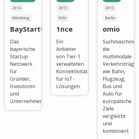
2014
2017
2012
Nürnberg
Köln
Berlin
BayStartUp
1nce
omio
Das
Ein
Suchmaschine,
bayerische
Anbieter
die
Startup-
von Tier-1
multimodale
Netzwerk
verwalteten
Verkehrsträger
für
Konnektivitätsdiensten
wie Bahn,
Gründer,
für IoT-
Flugzeug,
Investoren
Lösungen.
Bus und
und
Auto für
Unternehmen.
europäische
Ziele
vergleicht
und
kombiniert.