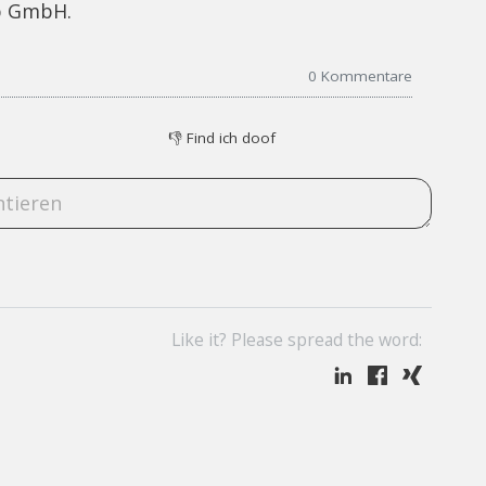
up GmbH.
0
Kommentare
👎
Find ich doof
Like it? Please spread the word: