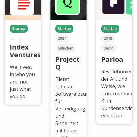
Startup
Startup
Startup
2024
2018
Index
München
Berlin
Ventures
Project
Parloa
Q
We invest
Revolutionieru
in who you
der Art und
Bietet
are, not
Weise, wie
robuste
just what
Unternehmen
Softwarelösungen
you do.
KI im
für
Kundenservice
Verteidigung
einsetzen.
und
Sicherheit
mit Fokus