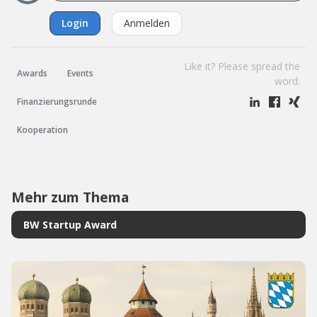
Login
Anmelden
Like it? Please spread the
Awards
Events
word:
Finanzierungsrunde
Kooperation
Mehr zum Thema
BW Startup Award