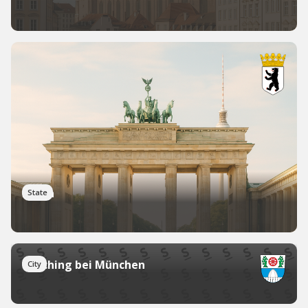
Berlin
State
Garching bei München
City