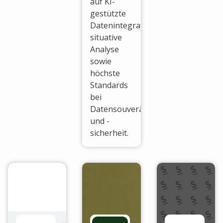
auf KI-
gestützte
Datenintegration,
situative
Analyse
sowie
höchste
Standards
bei
Datensouveränität
und -
sicherheit.