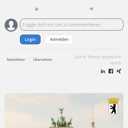
👍
👎
Login
Anmelden
Like it? Please spread the
Newsletter
Übernahme
word: