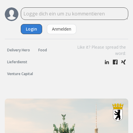
Login
Anmelden
Like it? Please spread the
Delivery Hero
Food
word:
Lieferdienst
Venture Capital