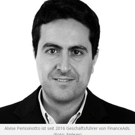
Alvise Perissinotto ist seit 2016 Geschäftsführer von FinanceAds.
(Foto: Finleap)