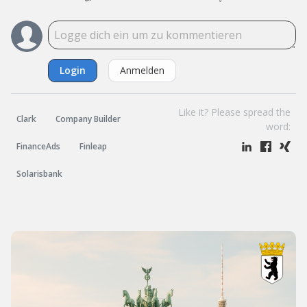
Login
Anmelden
Like it? Please spread the
Clark
Company Builder
word:
FinanceAds
Finleap
Solarisbank