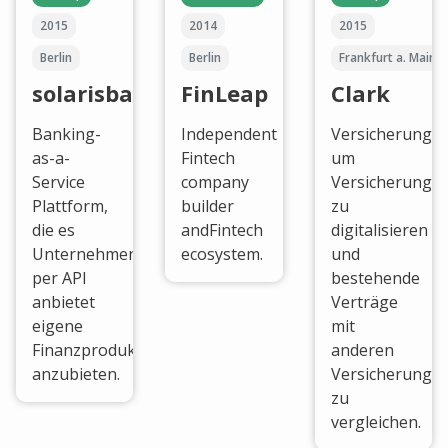
2015
2014
2015
Berlin
Berlin
Frankfurt a. Main
solarisbank
FinLeap
Clark
Banking-
Independent
Versicherungs
as-a-
Fintech
um
Service
company
Versicherungsp
Plattform,
builder
zu
die es
andFintech
digitalisieren
Unternehmen
ecosystem.
und
per API
bestehende
anbietet
Verträge
eigene
mit
Finanzprodukte
anderen
anzubieten.
Versicherungsm
zu
vergleichen.