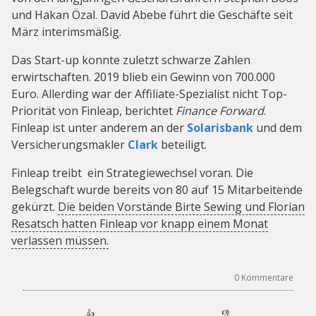
und Hakan Özal. David Abebe führt die Geschäfte seit
März interimsmäßig.
Das Start-up konnte zuletzt schwarze Zahlen
erwirtschaften. 2019 blieb ein Gewinn von 700.000
Euro. Allerding war der Affiliate-Spezialist nicht Top-
Priorität von Finleap, berichtet
Finance Forward
.
Finleap ist unter anderem an der
Solarisbank
und dem
Versicherungsmakler
Clark
beteiligt.
Finleap treibt ein Strategiewechsel voran. Die
Belegschaft wurde bereits von 80 auf 15 Mitarbeitende
gekürzt.
Die beiden Vorstände Birte Sewing und Florian
Resatsch hatten Finleap vor knapp einem Monat
verlassen müssen.
0
Kommentare
👍
👎