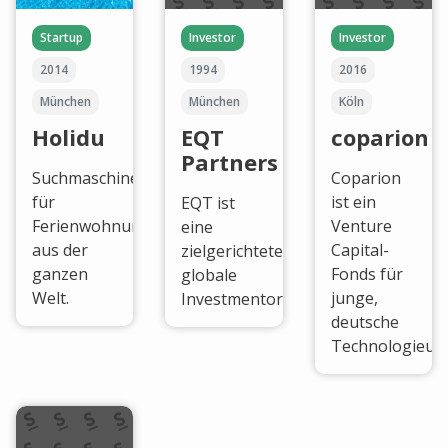
Startup
Investor
Investor
2014
1994
2016
München
München
Köln
Holidu
EQT
coparion
Partners
Suchmaschine
Coparion
für
ist ein
EQT ist
Ferienwohnungen
Venture
eine
aus der
Capital-
zielgerichtete
ganzen
Fonds für
globale
Welt.
junge,
Investmentorganisation
deutsche
Technologieun