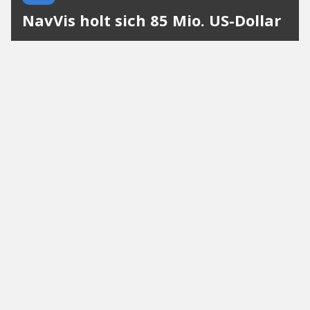
NavVis holt sich 85 Mio. US-Dollar
Münchner Spatial-AI-Spezialist investiert in die
Datengrundlage für physische KI. Mehr als eine
Milliarde Quadratmeter wurden allein 2025 digital
erfasst.
News