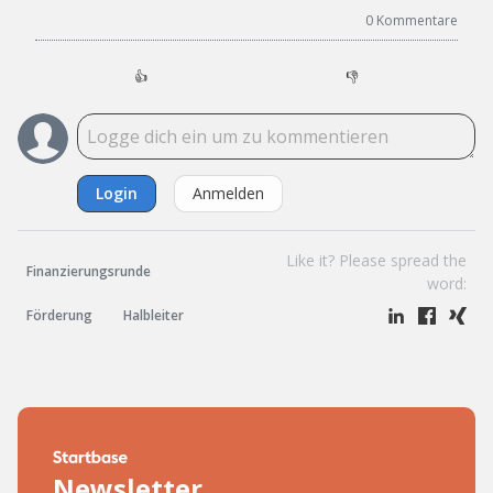
0
Kommentare
👍
👎
Login
Anmelden
Like it? Please spread the
Finanzierungsrunde
word:
Förderung
Halbleiter
Newsletter