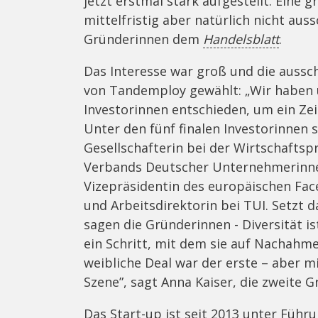
jetzt erstmal stark aufgestellt. Ein
mittelfristig aber natürlich nicht auss
Gründerinnen dem
Handelsblatt
.
Das Interesse war groß und die aussch
von Tandemploy gewählt: „Wir haben u
Investorinnen entschieden, um ein Ze
Unter den fünf finalen Investorinnen 
Gesellschafterin bei der Wirtschafts
Verbands Deutscher Unternehmerinnen 
Vizepräsidentin des europäischen Fac
und Arbeitsdirektorin bei TUI. Setzt d
sagen die Gründerinnen - Diversität is
ein Schritt, mit dem sie auf Nachahm
weibliche Deal war der erste – aber mi
Szene”, sagt Anna Kaiser, die zweite G
Das Start-up ist seit 2013 unter Führ