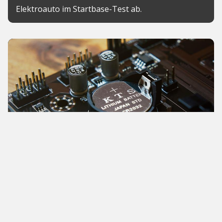
Elektroauto im Startbase-Test ab.
News
Vulcan Energy liefert Lithium an
LG
Das Karlsruher Start-up hat einen bekannten
Kunden gewonnen. Zudem plant das Start-up