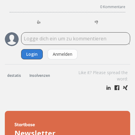
0
Kommentare
👍
👎
Login
Anmelden
Like it? Please spread the
destatis
Insolvenzen
word:
Newsletter