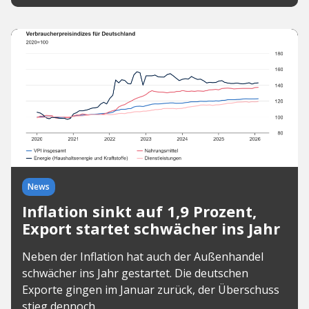
News
Inflation sinkt auf 1,9 Prozent,
Export startet schwächer ins Jahr
Neben der Inflation hat auch der Außenhandel
schwächer ins Jahr gestartet. Die deutschen
Exporte gingen im Januar zurück, der Überschuss
stieg dennoch.