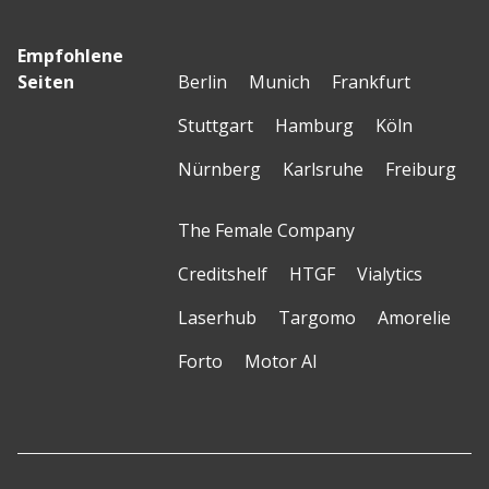
Empfohlene
Seiten
Berlin
Munich
Frankfurt
Stuttgart
Hamburg
Köln
Nürnberg
Karlsruhe
Freiburg
The Female Company
Creditshelf
HTGF
Vialytics
Laserhub
Targomo
Amorelie
Forto
Motor AI