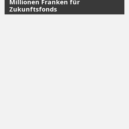
Millionen Franken für
Zukunftsfonds
HSG baut US-ähnliches Endowment-Modell auf. Die
Großspende finanziert langfristig
Spitzenförderung für Studierende.
News
Forschungsprojekt QIAPO erhält