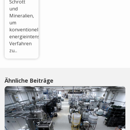
Schrott
und
Mineralien,
um
konventionelle,
energieintensive
Verfahren
zu...
Ähnliche Beiträge