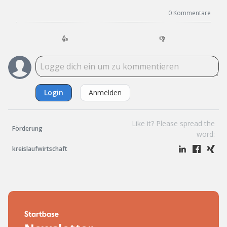
0
Kommentare
👍
👎
Login
Anmelden
Like it? Please spread the
Förderung
word:
kreislaufwirtschaft