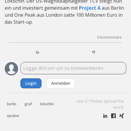
Lokschin. Der US-Wagniskapitalgeber TCV steigt nun
ein und investiert gemeinsam mit
Project A
aus Berlin
und One Peak aus London satte 100 Millionen Euro in
das Start-up.
0
Kommentare
👍
👎
Login
Anmelden
Like it? Please spread the
berlin
graf
lokschin
word:
spryker