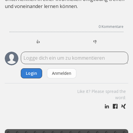
und voneinander lernen können.
0
Kommentare
👍
👎
Login
Anmelden
Like it? Please spread the
word: