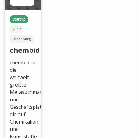
Startup
2017
Oldenburg
chembid
chembid ist
die
weltweit
größte
Metasuchmaschine
und
Geschäftsplattform,
die auf
Chemikalien
und
Kunststoffe