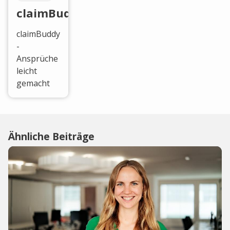
claimBuddy
claimBuddy
-
Ansprüche
leicht
gemacht
Ähnliche Beiträge