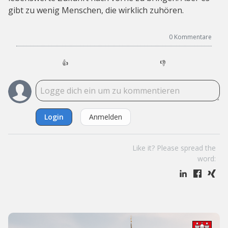
gibt zu wenig Menschen, die wirklich zuhören.
0
Kommentare
👍
👎
Login
Anmelden
Like it? Please spread the
word: