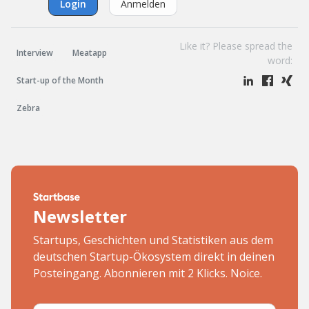
Login
Anmelden
Like it? Please spread the
Interview
Meatapp
word:
Start-up of the Month
Zebra
Newsletter
Startups, Geschichten und Statistiken aus dem
deutschen Startup-Ökosystem direkt in deinen
Posteingang. Abonnieren mit 2 Klicks. Noice.