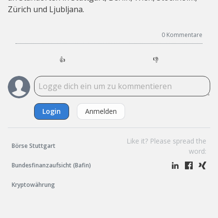
Zürich und Ljubljana.
0
Kommentare
👍
👎
Login
Anmelden
Like it? Please spread the
Börse Stuttgart
word:
Bundesfinanzaufsicht (Bafin)
Kryptowährung