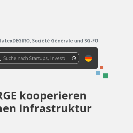
flatexDEGIRO, Société Générale und SG-FORGE...
ORGE kooperieren
hen Infrastruktur