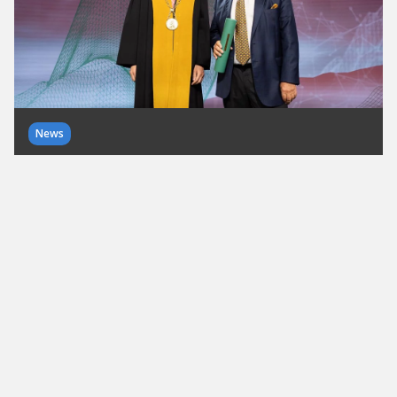
News
Universität St.Gallen erhält 23,75
Millionen Franken für
Zukunftsfonds
HSG baut US-ähnliches Endowment-Modell auf. Die
Großspende finanziert langfristig
Spitzenförderung für Studierende.