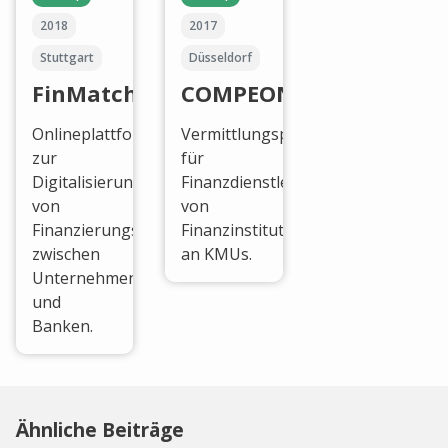
2018
2017
Stuttgart
Düsseldorf
FinMatch
COMPEON
Onlineplattform
Vermittlungsplattform
zur
für
Digitalisierung
Finanzdienstleistungen
von
von
Finanzierungsanbahnungen
Finanzinstitutionen
zwischen
an KMUs.
Unternehmen
und
Banken.
Ähnliche Beiträge