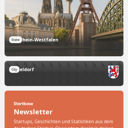
Nordrhein-Westfalen
State
Düsseldorf
City
Newsletter
Startups, Geschichten und Statistiken aus dem