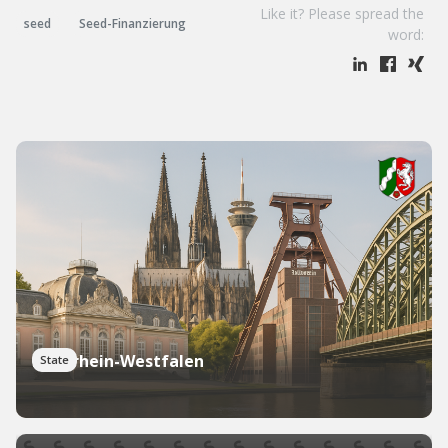
Like it? Please spread the
seed
Seed-Finanzierung
word:
Nordrhein-Westfalen
State