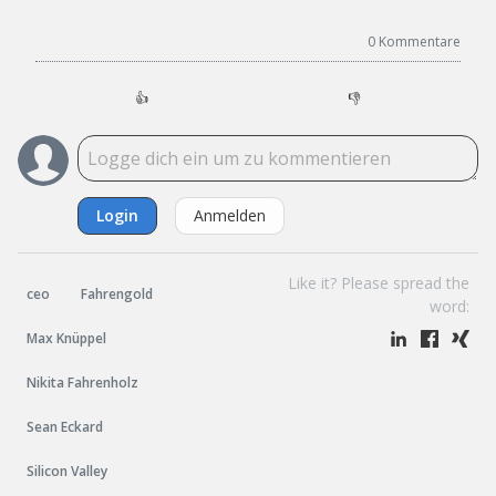
0
Kommentare
👍
👎
Login
Anmelden
Like it? Please spread the
ceo
Fahrengold
word:
Max Knüppel
Nikita Fahrenholz
Sean Eckard
Silicon Valley