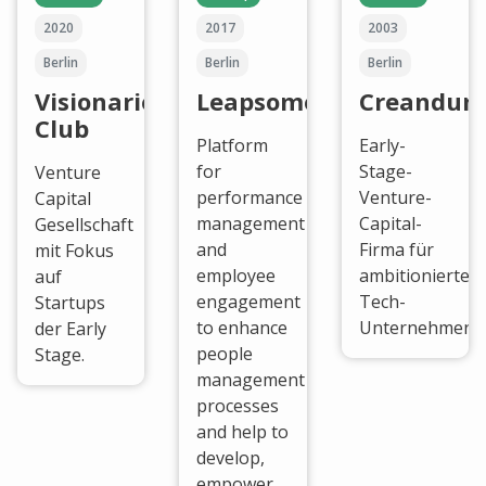
2020
2017
2003
Berlin
Berlin
Berlin
Visionaries
Leapsome
Creandum
Club
Platform
Early-
for
Stage-
Venture
performance
Venture-
Capital
management
Capital-
Gesellschaft
and
Firma für
mit Fokus
employee
ambitionierte
auf
engagement
Tech-
Startups
to enhance
Unternehmen.
der Early
people
Stage.
management
processes
and help to
develop,
empower