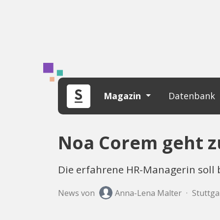
Magazin
Datenbank
Noa Corem geht z
Die erfahrene HR-Managerin soll b
News von
Anna-Lena Malter
·
Stuttgar