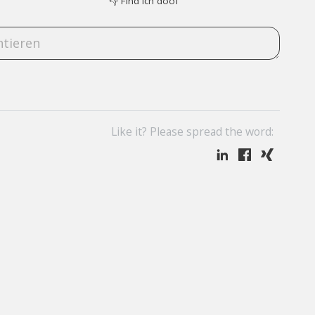
👎
Find ich doof
Like it? Please spread the word: