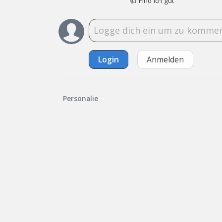
👍
Find ich gut
Login
Anmelden
Personalie