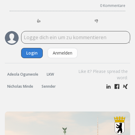
0
Kommentare
👍
👎
Login
Anmelden
Like it? Please spread the
Adeola Ogunwole
LKW
word:
Nicholas Minde
Sennder