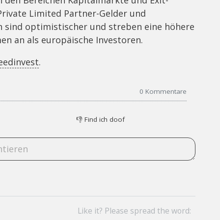
rivate Limited Partner-Gelder und
n sind optimistischer und streben eine höhere
n an als europäische Investoren.
eedinvest
.
0
Kommentare
👎
Find ich doof
Like it? Please spread the word: