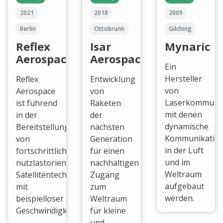
2021
2018
2009
Berlin
Ottobrunn
Gilching
Reflex
Isar
Mynaric
Aerospace
Aerospace
Ein
Hersteller
Reflex
Entwicklung
von
Aerospace
von
Laserkommunik
ist führend
Raketen
mit denen
in der
der
dynamische
Bereitstellung
nächsten
Kommunikation
von
Generation
in der Luft
fortschrittlicher,
für einen
und im
nutzlastorientierter
nachhaltigen
Weltraum
Satellitentechnologie
Zugang
aufgebaut
mit
zum
werden.
beispielloser
Weltraum
Geschwindigkeit.
für kleine
und