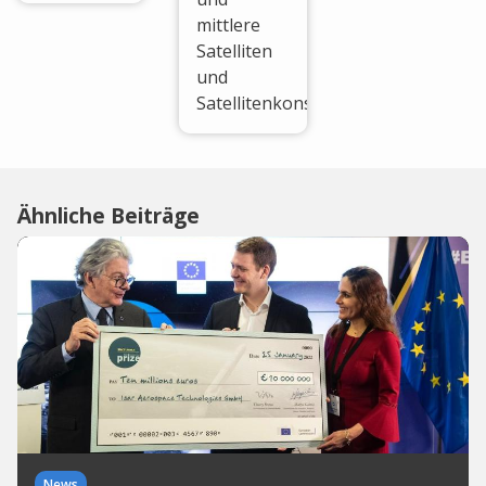
mittlere
Satelliten
und
Satellitenkonstellationen.
Ähnliche Beiträge
News