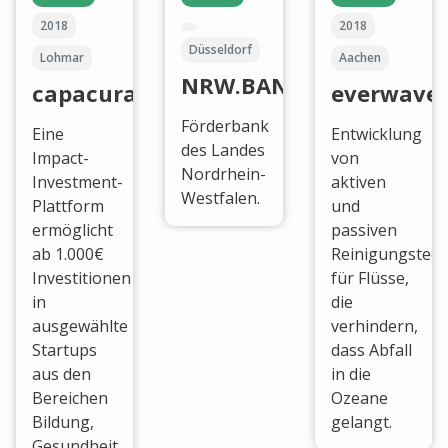
2018
2018
Düsseldorf
Lohmar
Aachen
NRW.BANK
capacura
everwave
Förderbank
Eine
Entwicklung
des Landes
Impact-
von
Nordrhein-
Investment-
aktiven
Westfalen.
Plattform
und
ermöglicht
passiven
ab 1.000€
Reinigungstech
Investitionen
für Flüsse,
in
die
ausgewählte
verhindern,
Startups
dass Abfall
aus den
in die
Bereichen
Ozeane
Bildung,
gelangt.
Gesundheit