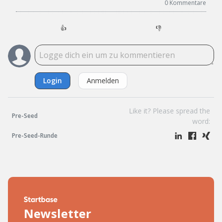
0
Kommentare
👍
👎
Login
Anmelden
Like it? Please spread the
Pre-Seed
word:
Pre-Seed-Runde
Newsletter