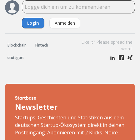
Login
Anmelden
Like it? Please spread the
Blockchain
Fintech
word:
stuttgart
Newsletter
Startups, Geschichten und Statistiken aus dem
deutschen Startup-Ökosystem direkt in deinen
Posteingang. Abonnieren mit 2 Klicks. Noice.