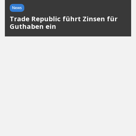
News
Trade Republic führt Zinsen für
Guthaben ein
Der Neobroker zahlt seinen Kunden ab sofort zwei
Prozent effektiven Jahreszins auf die Barbestände
auf ihren Verrechnungskonten.